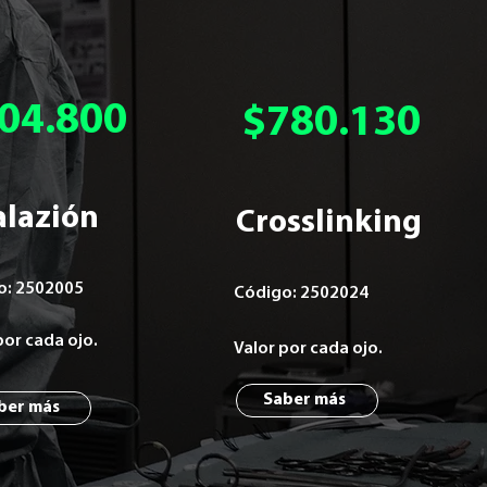
04.800
$780.130
alazión
Crosslinking
o: 2502005
Código: 2502024
 por cada
ojo.
Valor por cada ojo.
Saber más
ber más