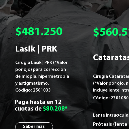
$481.250
$560.5
Lasik | PRK
Catarata
Cirugía Lasik | PRK (*Valor
por ojo) para corrección
de miopía, hipermetropía
Cirugía Catarata
y astigmatismo.
(*Valor por ojo, 
Código: 2501033
incluye lente intr
Código: 2301080
Paga hasta en 12
cuotas de
$80.208*
aocula
Lente Intr
Prótesis (lente
Saber más