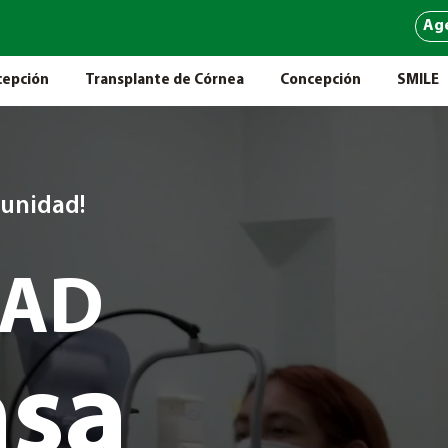
Ag
epción
Transplante de Córnea
Concepción
SMILE
tunidad!
PAD
asa