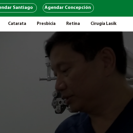
endar Santiago
Agendar Concepción
Catarata
Presbicia
Retina
Cirugía Lasik