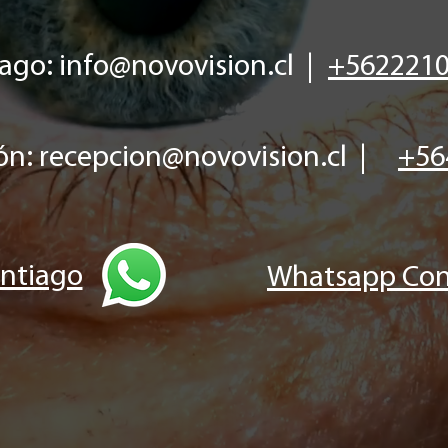
ago: i
nfo@novovision.cl
|
+562221
n: recepcion
@novovision.cl
|
+56
ntiago
Whatsapp Con