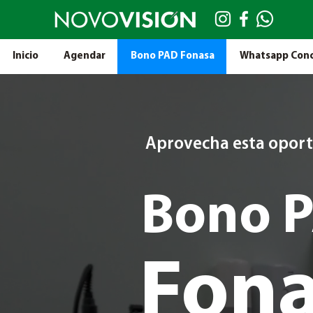
Inicio
Agendar
Bono PAD Fonasa
Whatsapp Conc
Aprovecha esta opor
Bono 
Fon