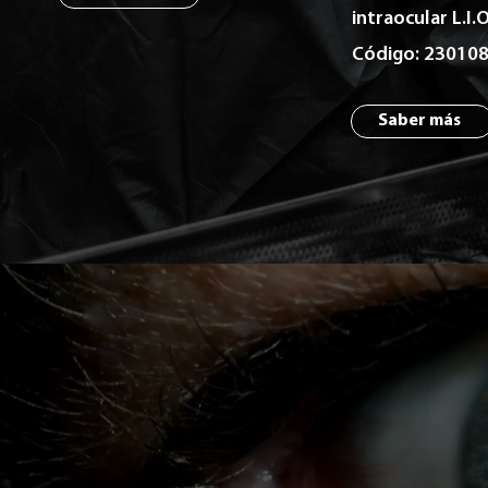
intraocular L.I.O
Código: 23010
Saber más