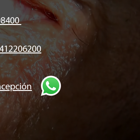
08400
412206200
cepción