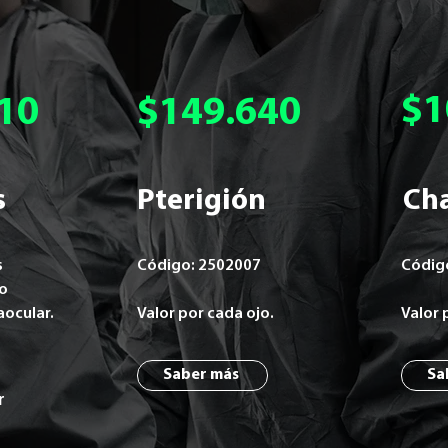
$1
10
$149.640
s
Pterigión
Ch
s
Código: 2502007
Códig
no
aocular.
Valor por cada ojo.
Valor
Saber más
Sa
r